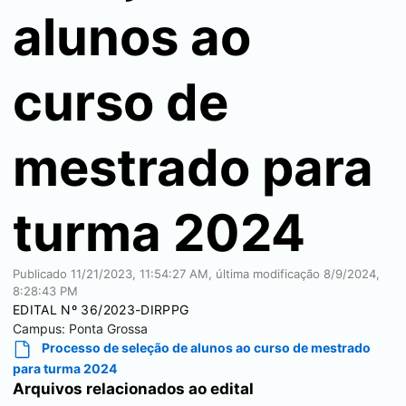
alunos ao
curso de
mestrado para
turma 2024
Publicado
11/21/2023, 11:54:27 AM
, última modificação
8/9/2024,
8:28:43 PM
EDITAL Nº 36/2023-DIRPPG
Campus:
Ponta Grossa
Processo de seleção de alunos ao curso de mestrado
para turma 2024
Arquivos relacionados ao edital