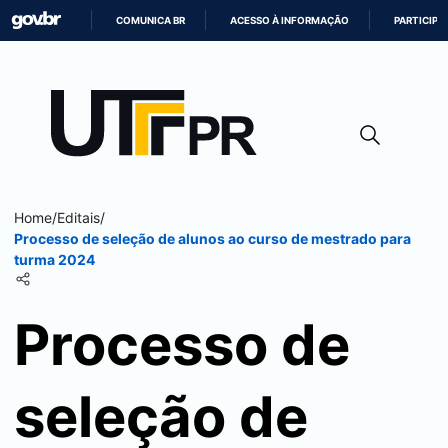
COMUNICA BR
ACESSO À INFORMAÇÃO
PARTICIPE
IR
PARA
O
CONTEÚDO
Home
/
Editais
/
Processo de seleção de alunos ao curso de mestrado para
turma 2024
Processo de
seleção de