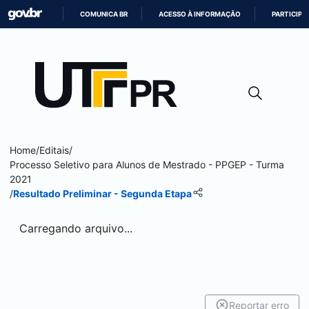
COMUNICA BR
ACESSO À INFORMAÇÃO
PARTICIPE
IR
PARA
O
CONTEÚDO
Home
/
Editais
/
Processo Seletivo para Alunos de Mestrado - PPGEP - Turma
2021
/
Resultado Preliminar - Segunda Etapa
Carregando arquivo...
Reportar erro