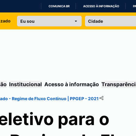
COMUNICA BR
ACESSO À INFORMAÇÃO
P
IR
izado
PARA
O
CONTEÚDO
são
Institucional
Acesso à informação
Transparênci
rado - Regime de Fluxo Contínuo | PPGEP - 2021
letivo para o