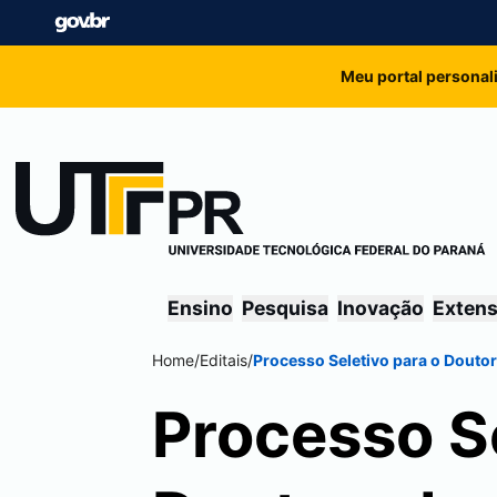
Meu portal personal
Ensino
Pesquisa
Inovação
Exten
Home
/
Editais
/
Processo Seletivo para o Douto
Processo Se