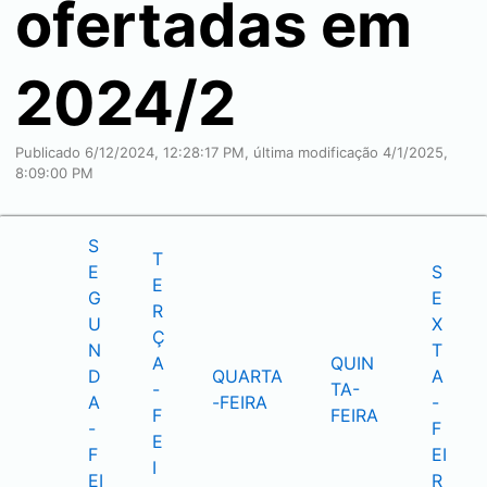
ofertadas em
2024/2
Publicado 6/12/2024, 12:28:17 PM, última modificação 4/1/2025,
8:09:00 PM
S
T
E
S
E
G
E
R
U
X
Ç
N
T
A
QUIN
D
QUARTA
A
-
TA-
A
-FEIRA
-
F
FEIRA
-
F
E
F
EI
I
EI
R