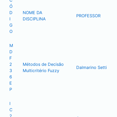
C
Ó
D
NOME DA 
PROFESSOR
I
DISCIPLINA
G
O
M
D
F
2
Métodos de Decisão 
Dalmarino Setti
3
Multicritério Fuzzy
6
E
P
I
C
2