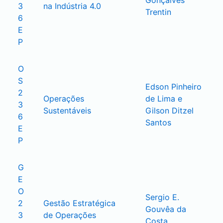
Gonçalves 
3
na Indústria 4.0
Trentin
6
E
P
O
S
Edson Pinheiro 
2
Operações 
de Lima e 
3
Sustentáveis
Gilson Ditzel 
6
Santos
E
P 
G
E
O
Sergio E. 
2
Gestão Estratégica 
Gouvêa da 
3
de Operações
Costa