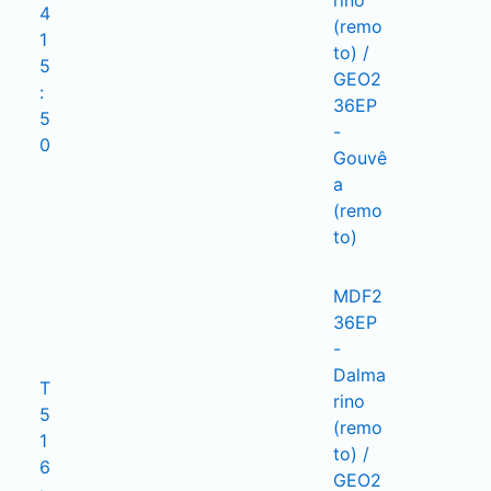
rino 
4

(remo
1
to) / 
5
GEO2
:
36EP 
5
- 
0
Gouvê
a 
(remo
to)
MDF2
36EP 
- 
Dalma
T
rino 
5

(remo
1
to) / 
6
GEO2