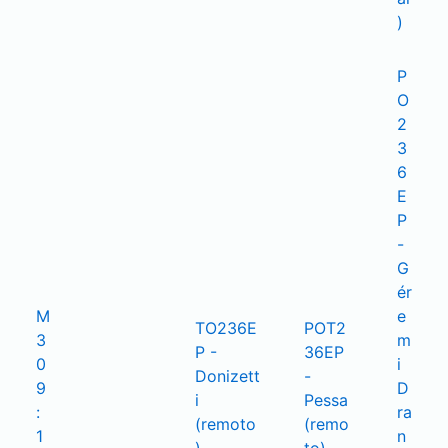
)
P
O
2
3
6
E
P 
- 
G
ér
M
e
TO236E
POT2
3

m
P - 
36EP 
0
i 
Donizett
- 
9
D
i 
Pessa 
:
ra
(remoto
(remo
1
n