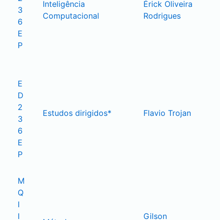
Inteligência 
Érick Oliveira 
3
Computacional
Rodrigues
6
E
P
E
D
2
Estudos dirigidos*
Flavio Trojan
3
6
E
P
M
Q
I
I
Gilson 