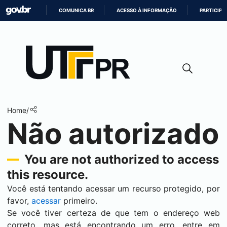
COMUNICA BR
ACESSO À INFORMAÇÃO
PARTICIPE
IR
PARA
O
CONTEÚDO
Home
/
Não autorizado
You are not authorized to access
this resource.
Você está tentando acessar um recurso protegido, por
favor,
acessar
primeiro.
Se você tiver certeza de que tem o endereço web
correto, mas está encontrando um erro, entre em