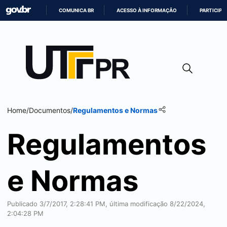
COMUNICA BR
ACESSO À INFORMAÇÃO
PARTICIPE
IR
PARA
O
CONTEÚDO
Home
/
Documentos
/
Regulamentos e Normas
Regulamentos
e Normas
Publicado 3/7/2017, 2:28:41 PM, última modificação 8/22/2024,
2:04:28 PM