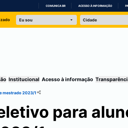
COMUNICA BR
ACESSO À INFORMAÇÃO
P
IR
izado
PARA
O
CONTEÚDO
são
Institucional
Acesso à informação
Transparênci
de mestrado 2023/1
letivo para alun