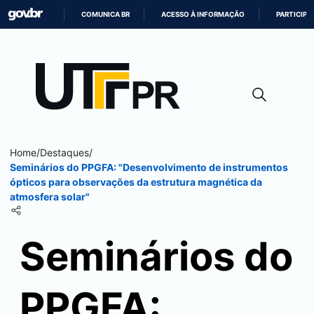
COMUNICA BR
ACESSO À INFORMAÇÃO
PARTICIPE
IR
PARA
O
CONTEÚDO
Home
/
Destaques
/
Seminários do PPGFA: "Desenvolvimento de instrumentos
ópticos para observações da estrutura magnética da
atmosfera solar"
Seminários do
PPGFA: