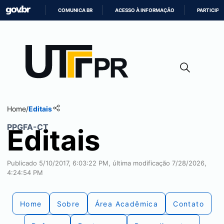
COMUNICA BR
ACESSO À INFORMAÇÃO
PARTICIPE
IR
PARA
O
CONTEÚDO
Home
/
Editais
PPGFA-CT
Editais
Publicado 5/10/2017, 6:03:22 PM, última modificação 7/28/2026,
4:24:54 PM
Home
Sobre
Área Acadêmica
Contato