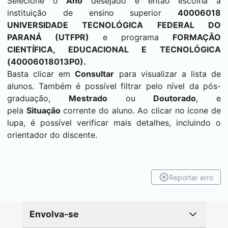
Selecione o
Ano
desejado e então escolha a
instituição de ensino superior
40006018
UNIVERSIDADE TECNOLÓGICA FEDERAL DO
PARANÁ (UTFPR)
e programa
FORMAÇÃO
CIENTÍFICA, EDUCACIONAL E TECNOLÓGICA
(40006018013P0).
Basta clicar em
Consultar
para visualizar a lista de
alunos. Também é possível filtrar pelo nível da pós-
graduação,
Mestrado
ou
Doutorado
, e
pela
Situação
corrente do aluno. Ao clicar no ícone de
lupa, é possível verificar mais detalhes, incluindo o
orientador do discente.
Reportar erro
Envolva-se