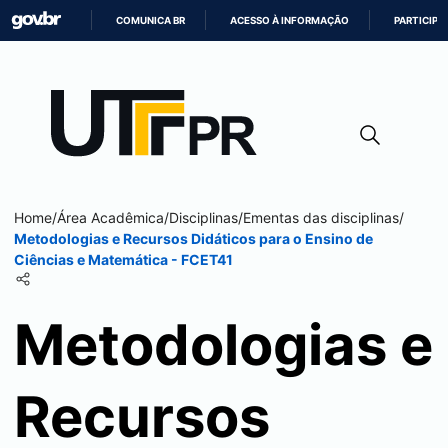
COMUNICA BR
ACESSO À INFORMAÇÃO
PARTICIPE
IR
PARA
O
CONTEÚDO
Home
/
Área Acadêmica
/
Disciplinas
/
Ementas das disciplinas
/
Metodologias e Recursos Didáticos para o Ensino de
Ciências e Matemática - FCET41
Metodologias e
Recursos