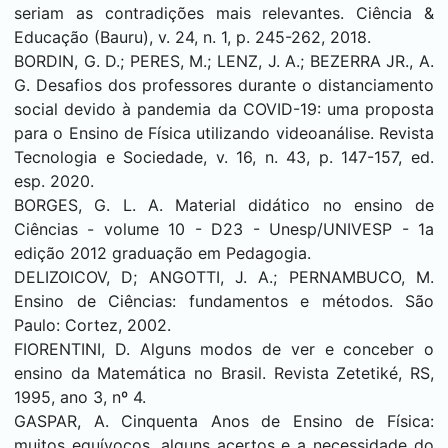
seriam as contradições mais relevantes. Ciência &
Educação (Bauru), v. 24, n. 1, p. 245-262, 2018.
BORDIN, G. D.; PERES, M.; LENZ, J. A.; BEZERRA JR., A.
G. Desafios dos professores durante o distanciamento
social devido à pandemia da COVID-19: uma proposta
para o Ensino de Física utilizando videoanálise. Revista
Tecnologia e Sociedade, v. 16, n. 43, p. 147-157, ed.
esp. 2020.
BORGES, G. L. A. Material didático no ensino de
Ciências - volume 10 - D23 - Unesp/UNIVESP - 1a
edição 2012 graduação em Pedagogia.
DELIZOICOV, D; ANGOTTI, J. A.; PERNAMBUCO, M.
Ensino de Ciências: fundamentos e métodos. São
Paulo: Cortez, 2002.
FIORENTINI, D. Alguns modos de ver e conceber o
ensino da Matemática no Brasil. Revista Zetetiké, RS,
1995, ano 3, nº 4.
GASPAR, A. Cinquenta Anos de Ensino de Física:
muitos equívocos, alguns acertos e a necessidade do