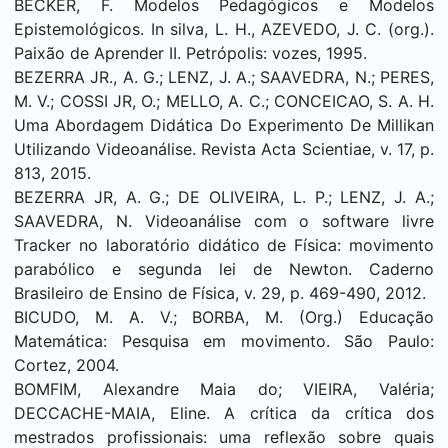
BECKER, F. Modelos Pedagógicos e Modelos
Epistemológicos. In silva, L. H., AZEVEDO, J. C. (org.).
Paixão de Aprender II. Petrópolis: vozes, 1995.
BEZERRA JR., A. G.; LENZ, J. A.; SAAVEDRA, N.; PERES,
M. V.; COSSI JR, O.; MELLO, A. C.; CONCEICAO, S. A. H.
Uma Abordagem Didática Do Experimento De Millikan
Utilizando Videoanálise. Revista Acta Scientiae, v. 17, p.
813, 2015.
BEZERRA JR, A. G.; DE OLIVEIRA, L. P.; LENZ, J. A.;
SAAVEDRA, N. Videoanálise com o software livre
Tracker no laboratório didático de Física: movimento
parabólico e segunda lei de Newton. Caderno
Brasileiro de Ensino de Física, v. 29, p. 469-490, 2012.
BICUDO, M. A. V.; BORBA, M. (Org.) Educação
Matemática: Pesquisa em movimento. São Paulo:
Cortez, 2004.
BOMFIM, Alexandre Maia do; VIEIRA, Valéria;
DECCACHE-MAIA, Eline. A crítica da crítica dos
mestrados profissionais: uma reflexão sobre quais