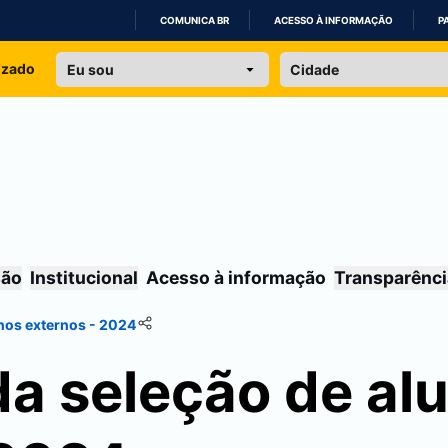
COMUNICA BR
ACESSO À INFORMAÇÃO
P
IR
izado
PARA
O
CONTEÚDO
são
Institucional
Acesso à informação
Transparênci
unos externos - 2024
da seleção de al