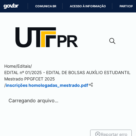
COMUNICA BR
ACESSO À INFORMAÇÃO
PARTICIPE
IR
PARA
O
CONTEÚDO
Home
/
Editais
/
EDITAL nº 01/2025 - EDITAL DE BOLSAS AUXÍLIO ESTUDANTIL
Mestrado PPGFCET 2025
/
inscrições homologadas_mestrado.pdf
Carregando arquivo...
Reportar erro