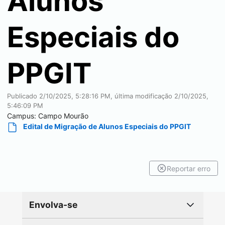
Alunos
Especiais do
PPGIT
Publicado
2/10/2025, 5:28:16 PM
, última modificação
2/10/2025,
5:46:09 PM
Campus:
Campo Mourão
Edital de Migração de Alunos Especiais do PPGIT
Reportar erro
Envolva-se