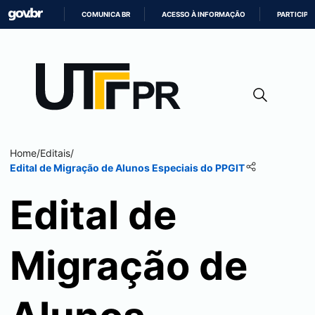
COMUNICA BR
ACESSO À INFORMAÇÃO
PARTICIPE
IR
PARA
O
CONTEÚDO
Home
/
Editais
/
Edital de Migração de Alunos Especiais do PPGIT
Edital de
Migração de