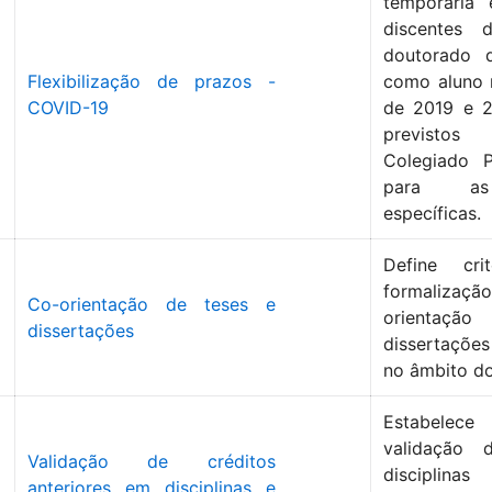
temporária 
discentes 
doutorado 
Flexibilização de prazos -
como aluno 
COVID-19
de 2019 e 
previstos
Colegiado 
para as
específicas.
Define cri
formaliz
Co-orientação de teses e
orientaçã
dissertações
dissertaçõe
no âmbito d
Estabelece
validação 
Validação de créditos
disciplina
anteriores em disciplinas e