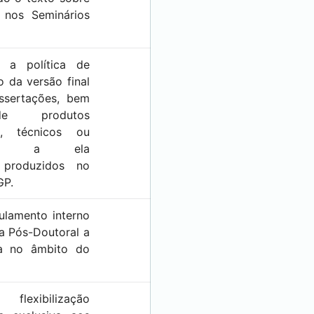
o nos Seminários
a a política de
o da versão final
issertações, bem
e produtos
is, técnicos ou
gicos a ela
, produzidos no
GP.
gulamento interno
a Pós-Doutoral a
da no âmbito do
 flexibilização