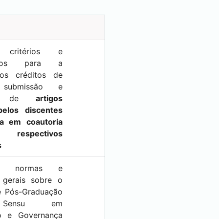
e critérios e
entos para a
dos créditos de
 submissão e
ção de
artigos
 pelos discentes
a em coautoria
respectivos
s
as normas e
 gerais sobre o
e Pós-Graduação
o Sensu em
to e Governança