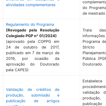
complement
atividades complementares
do Programa
de mestrado
Regulamento do Programa
(Revogado pela Resolução
Trata d
Colegiado PGP nº 01/2024)
informações
(aprovado pela COPPG em
Programa d
24 de outubro de 2017,
Strict
publicado em 7 de março de
Planejamen
2019, por ocasião da
Pública (PG
aprovação do Doutorado
Doutorado.
pela CAPES)
Estabelec
procedim
Validação de créditos de
validação 
produção, submissão e
produção,
publicação de artigos
publica