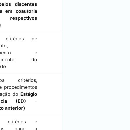
 pelos discentes
a em coautoria
respectivos
s
 critérios de
nto,
nciamento e
nciamento do
nte
s critérios,
 e procedimentos
zação do
Estágio
ncia (ED) -
o anterior)
 critérios e
entos para a