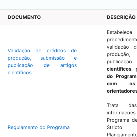
DOCUMENTO
DESCRIÇÃO
Estabelec
procedim
validação 
Validação de créditos de
produção,
produção, submissão e
publica
publicação de artigos
científicos
científicos
do Program
com os 
orientadore
Trata d
informações
Programa d
Regulamento do Programa
Strict
Planejamen