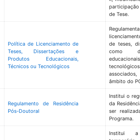
participaçã
de Tese.
Regulament
licenciament
Política de Licenciamento de
de teses, d
Teses, Dissertações e
como d
Produtos Educacionais,
educaciona
Técnicos ou Tecnológicos
tecnoló
associados
âmbito do P
Institui o re
Regulamento de Residência
da Residênci
Pós-Doutoral
ser realiza
Programa.
Institui a