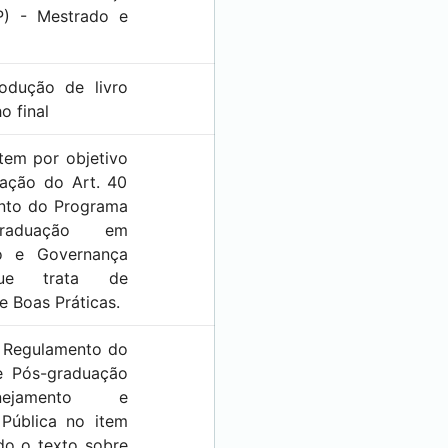
P) - Mestrado e
odução de livro
o final
tem por objetivo
dação do Art. 40
nto do Programa
raduação em
to e Governança
que trata de
e Boas Práticas.
o Regulamento do
e Pós-graduação
ejamento e
Pública no item
ndo o texto sobre