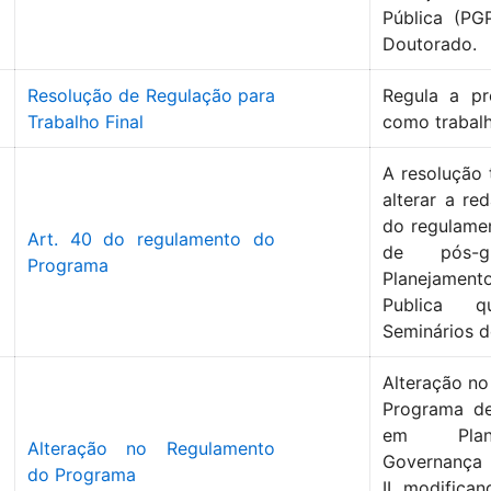
Pública (PG
Doutorado.
Resolução de Regulação para
Regula a pr
Trabalho Final
como trabalh
A resolução 
alterar a re
do regulame
Art. 40 do regulamento do
de pós-g
Programa
Planejamen
Publica 
Seminários d
Alteração n
Programa d
em Plan
Alteração no Regulamento
Governança 
do Programa
II, modifica