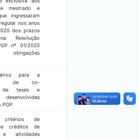
e exclusiva aos
de mestrado e
que ingressaram
regular nos anos
2020 dos prazos
 na Resolução
PGP nº 01/2020
 obrigações
térios para a
ação de co-
o de teses e
s desenvolvidas
o PGP.
 critérios de
de créditos de
s e atividades