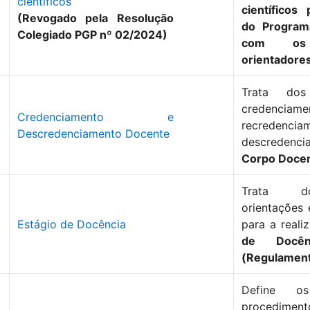
científicos
científicos
(Revogado pela Resolução
do Program
Colegiado PGP nº 02/2024)
com os 
orientadore
Trata dos
credenciame
Credenciamento e
recrede
Descredenciamento Docente
descrede
Corpo Doce
Trata do
orientações
Estágio de Docência
para a reali
de Docê
(Regulament
Define os
procedim