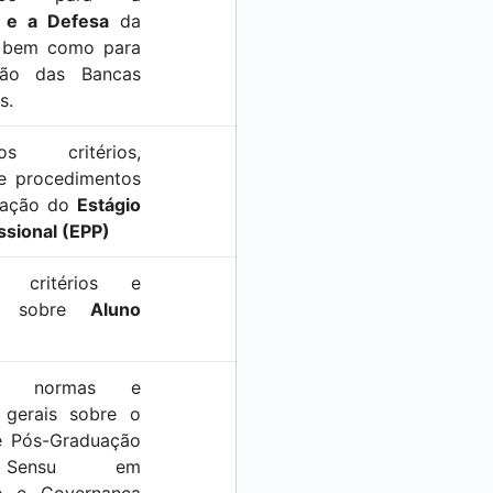
o e a Defesa
da
, bem como para
ão das Bancas
s.
s critérios,
 e procedimentos
ização do
Estágio
issional (EPP)
 critérios e
es sobre
Aluno
as normas e
 gerais sobre o
e Pós-Graduação
o Sensu em