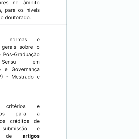
ares no âmbito
, para os níveis
 e doutorado.
as normas e
 gerais sobre o
e Pós-Graduação
o Sensu em
to e Governança
P) - Mestrado e
e critérios e
entos para a
dos créditos de
 submissão e
ção de
artigos