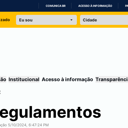
COMUNICA BR
ACESSO À INFORMAÇÃO
P
IR
izado
PARA
O
CONTEÚDO
são
Institucional
Acesso à informação
Transparênci
Regulamentos
cação 5/10/2024, 6:47:24 PM