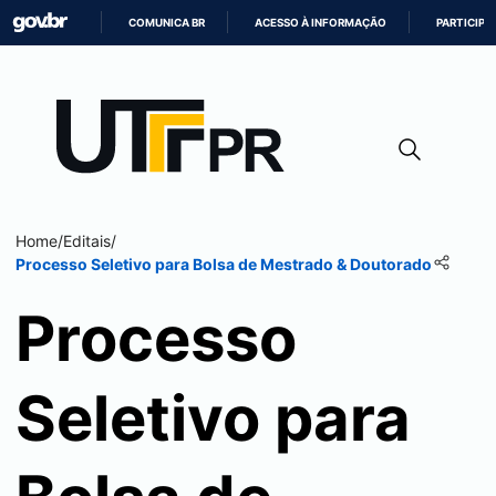
COMUNICA BR
ACESSO À INFORMAÇÃO
PARTICIPE
IR
PARA
O
CONTEÚDO
Home
/
Editais
/
Processo Seletivo para Bolsa de Mestrado & Doutorado
Processo
Seletivo para