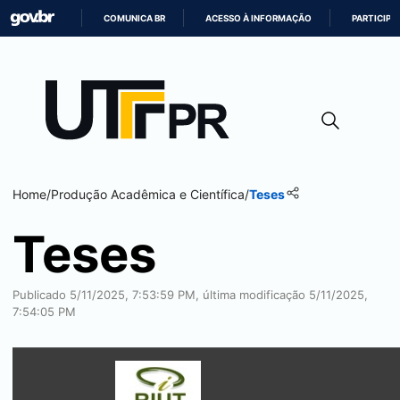
COMUNICA BR
ACESSO À INFORMAÇÃO
PARTICIPE
IR
PARA
O
CONTEÚDO
Home
/
Produção Acadêmica e Científica
/
Teses
Teses
Publicado 5/11/2025, 7:53:59 PM, última modificação 5/11/2025,
7:54:05 PM