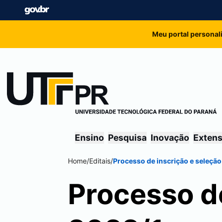
Meu portal personal
Ensino
Pesquisa
Inovação
Exten
Home
/
Editais
/
Processo de inscrição e seleção
Processo de