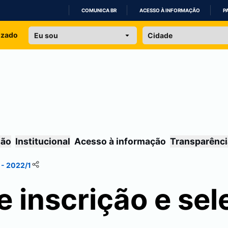
COMUNICA BR
ACESSO À INFORMAÇÃO
P
IR
izado
PARA
O
CONTEÚDO
são
Institucional
Acesso à informação
Transparênci
 - 2022/1
 inscrição e sel