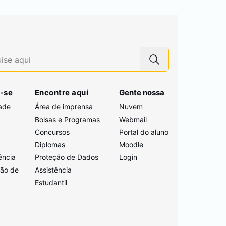
-se
Encontre aqui
Gente nossa
ade
Área de imprensa
Nuvem
Bolsas e Programas
Webmail
Concursos
Portal do aluno
i
Diplomas
Moodle
ência
Proteção de Dados
Login
ção de
Assistência
Estudantil
a