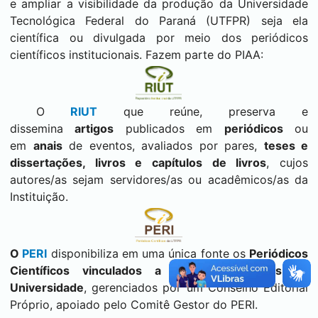
e ampliar a visibilidade da produção da Universidade
Tecnológica Federal do Paraná (UTFPR) seja ela
científica ou divulgada por meio dos periódicos
científicos institucionais. Fazem parte do PIAA:
O
RIUT
que reúne, preserva e
dissemina
artigos
publicados em
periódicos
ou
em
anais
de eventos, avaliados por pares,
teses e
dissertações, livros e capítulos de livros
, cujos
autores/as sejam servidores/as ou acadêmicos/as da
Instituição.
O
PERI
disponibiliza em uma única fonte os
Periódicos
Científicos vinculados a qualquer Câmpus da
Universidade
, gerenciados por um Conselho Editorial
Próprio, apoiado pelo Comitê Gestor do PERI.