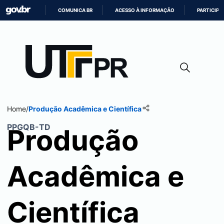
COMUNICA BR
ACESSO À INFORMAÇÃO
PARTICIPE
IR
PARA
O
CONTEÚDO
Home
/
Produção Acadêmica e Científica
PPGQB-TD
Produção
Acadêmica e
Científica