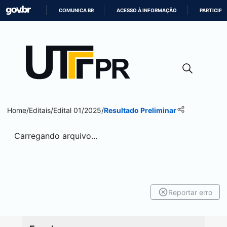
COMUNICA BR
ACESSO À INFORMAÇÃO
PARTICIPE
IR
PARA
O
CONTEÚDO
Home
/
Editais
/
Edital 01/2025
/
Resultado Preliminar
Carregando arquivo...
Reportar erro