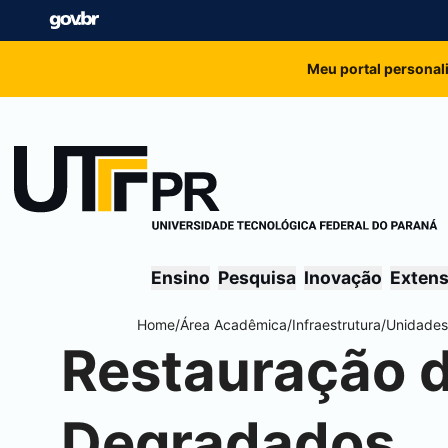
Meu portal personal
Ensino
Pesquisa
Inovação
Exten
Home
/
Área Acadêmica
/
Infraestrutura
/
Unidades
Restauração 
Degradados