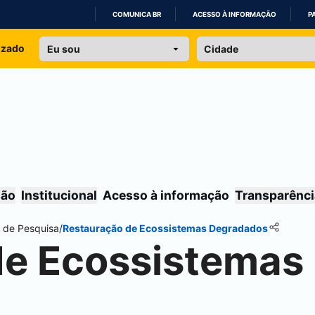
COMUNICA BR
ACESSO À INFORMAÇÃO
P
IR
izado
PARA
O
CONTEÚDO
são
Institucional
Acesso à informação
Transparênci
 de Pesquisa
/
Restauração de Ecossistemas Degradados
de Ecossistemas