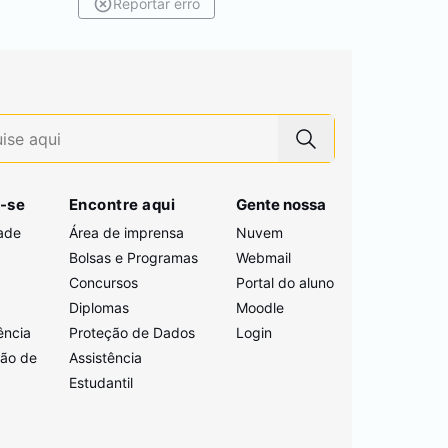
Reportar erro
-se
Encontre aqui
Gente nossa
ade
Área de imprensa
Nuvem
Bolsas e Programas
Webmail
Concursos
Portal do aluno
i
Diplomas
Moodle
ência
Proteção de Dados
Login
ção de
Assistência
Estudantil
a