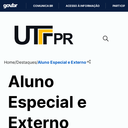
COMUNICA BR
ACESSO À INFORMAÇÃO
PARTICIPE
IR
PARA
O
CONTEÚDO
Home
/
Destaques
/
Aluno Especial e Externo
Aluno
Especial e
Externo