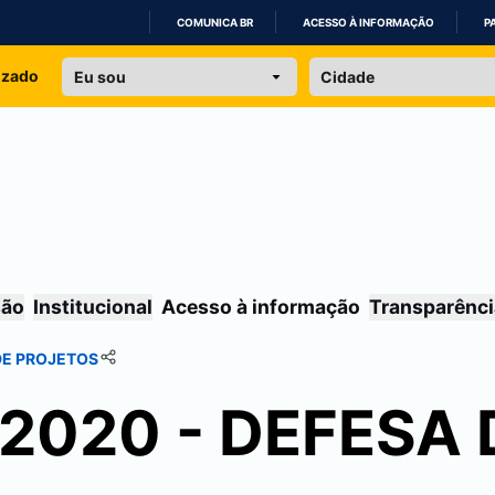
COMUNICA BR
ACESSO À INFORMAÇÃO
P
IR
izado
PARA
O
CONTEÚDO
são
Institucional
Acesso à informação
Transparênci
 DE PROJETOS
/2020 - DEFESA 