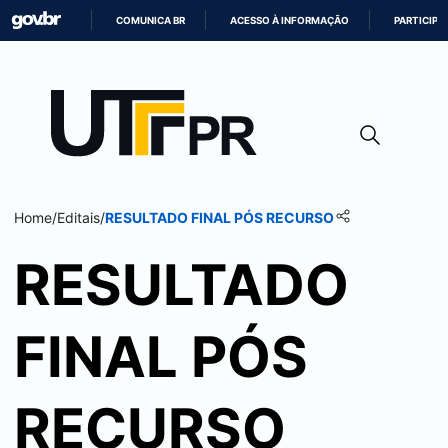
COMUNICA BR
ACESSO À INFORMAÇÃO
PARTICIPE
IR
PARA
O
CONTEÚDO
Home
/
Editais
/
RESULTADO FINAL PÓS RECURSO
RESULTADO
FINAL PÓS
RECURSO