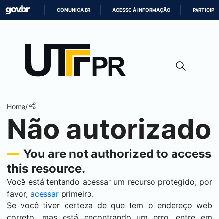
COMUNICA BR
ACESSO À INFORMAÇÃO
PARTICIPE
IR
PARA
O
CONTEÚDO
Home
/
Não autorizado
You are not authorized to access
this resource.
Você está tentando acessar um recurso protegido, por
favor,
acessar
primeiro.
Se você tiver certeza de que tem o endereço web
correto, mas está encontrando um erro, entre em