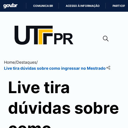
COMUNICA BR
ACESSO À INFORMAÇÃO
PARTICIPE
IR
PARA
O
CONTEÚDO
Home
/
Destaques
/
Live tira dúvidas sobre como ingressar no Mestrado
Live tira
dúvidas sobre