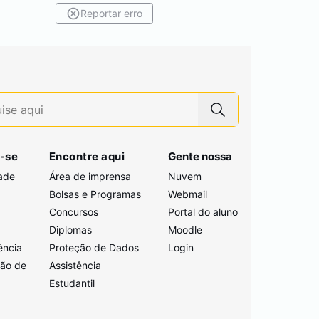
Reportar erro
-se
Encontre aqui
Gente nossa
ade
Área de imprensa
Nuvem
Bolsas e Programas
Webmail
Concursos
Portal do aluno
i
Diplomas
Moodle
ência
Proteção de Dados
Login
ção de
Assistência
Estudantil
a