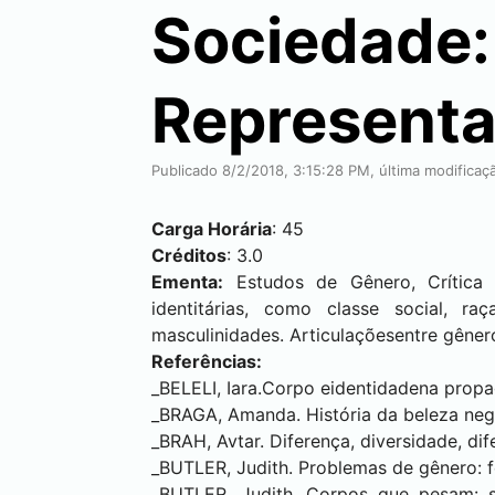
Sociedade:
Representa
Publicado 8/2/2018, 3:15:28 PM, última modifica
Carga Horária
: 45
Créditos
: 3.0
Ementa:
Estudos de Gênero, Crítica F
identitárias, como classe social, ra
masculinidades. Articulaçõesentre gênero
Referências:
_BELELI, Iara.Corpo eidentidadena propaga
_BRAGA, Amanda. História da beleza negra
_BRAH, Avtar. Diferença, diversidade, di
_BUTLER, Judith. Problemas de gênero: fe
_BUTLER, Judith. Corpos que pesam: s