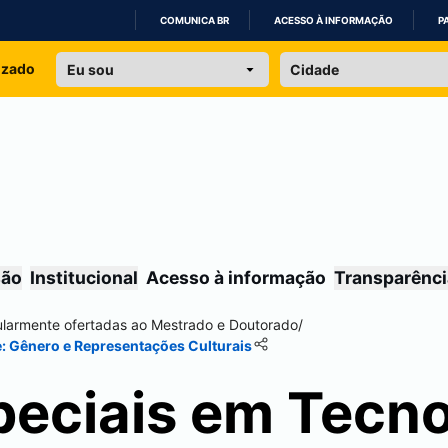
COMUNICA BR
ACESSO À INFORMAÇÃO
P
IR
izado
PARA
O
CONTEÚDO
são
Institucional
Acesso à informação
Transparênci
gularmente ofertadas ao Mestrado e Doutorado
/
: Gênero e Representações Culturais
peciais em Tecno