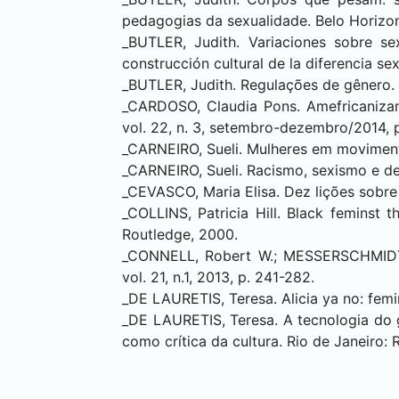
pedagogias da sexualidade. Belo Horizont
_BUTLER, Judith. Variaciones sobre se
construcción cultural de la diferencia s
_BUTLER, Judith. Regulações de gênero. 
_CARDOSO, Claudia Pons. Amefricanizan
vol. 22, n. 3, setembro-dezembro/2014, 
_CARNEIRO, Sueli. Mulheres em movimento
_CARNEIRO, Sueli. Racismo, sexismo e des
_CEVASCO, Maria Elisa. Dez lições sobre 
_COLLINS, Patricia Hill. Black femins
Routledge, 2000.
_CONNELL, Robert W.; MESSERSCHMIDT, 
vol. 21, n.1, 2013, p. 241-282.
_DE LAURETIS, Teresa. Alicia ya no: femi
_DE LAURETIS, Teresa. A tecnologia do 
como crítica da cultura. Rio de Janeiro: 