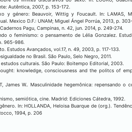
e: Autêntica, 2007, p. 153-172.
xo y género: Beauvoir, Wittig y Foucault. In: LAMAS, M
exual. Mexico D.F.: UNAM; Miguel Ángel Porrúa, 2013, p. 303
Cadernos Pagu, Campinas, n. 42, jun. 2014, p. 249-274.
do o feminismo: o pensamento de Lélia Gonzalez. Estudos
p. 965-986.
. Estudos Avançados, vol.17, n. 49, 2003, p. 117-133.
igualdade no Brasil. São Paulo, Selo Negro, 2011.
estudos culturais. São Paulo: Boitempo Editorial, 2003.
t thought: knowledge, consciousness and the politcs of 
James W.. Masculinidade hegemônica: repensando o con
nismo, semiótica, cine. Madrid: Ediciones Cátedra, 1992.
gênero. In: HOLLANDA, Heloisa Buarque de (org.). Tendênc
Rocco, 1994, p. 206