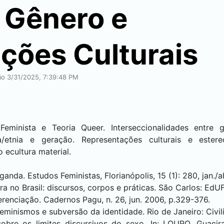
 Gênero e
ções Culturais
ção 3/31/2025, 7:39:48 PM
eminista e Teoria Queer. Interseccionalidades entre 
ça/etnia e geração. Representações culturais e ester
 ecultura material.
nda. Estudos Feministas, Florianópolis, 15 (1): 280, jan./ab
 no Brasil: discursos, corpos e práticas. São Carlos: EdU
ferenciação. Cadernos Pagu, n. 26, jun. 2006, p.329-376.
minismos e subversão da identidade. Rio de Janeiro: Civili
obre os limites discursivos do sexo. In: LOURO, Guaci