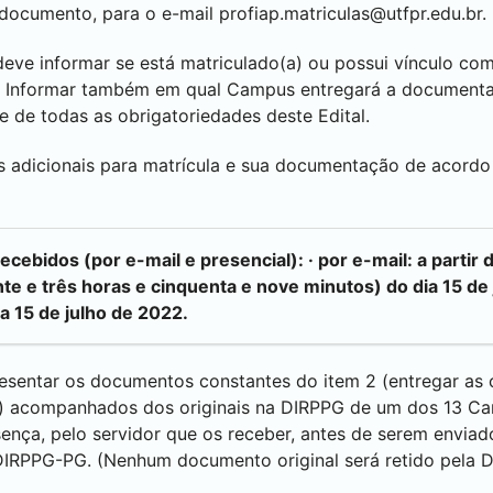
documento, para o e-mail
profiap.matriculas@utfpr.edu.br.
deve informar se está matriculado(a) ou possui vínculo c
al? Informar também em qual Campus entregará a document
e de todas as obrigatoriedades deste Edital.
es adicionais para matrícula e sua documentação de acord
bidos (por e-mail e presencial): · por e-mail: a partir d
te e três horas e cinquenta e nove minutos) do dia 15 de 
ia 15 de julho de 2022.
esentar os documentos constantes do item 2 (entregar as c
) acompanhados dos originais na DIRPPG de um dos 13 C
nça, pelo servidor que os receber, antes de serem enviado
DIRPPG-PG. (Nenhum documento original será retido pela