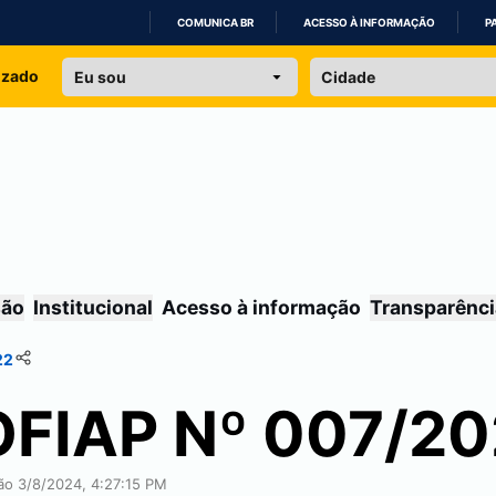
COMUNICA BR
ACESSO À INFORMAÇÃO
P
IR
izado
PARA
O
CONTEÚDO
são
Institucional
Acesso à informação
Transparênci
22
OFIAP Nº 007/2
ção 3/8/2024, 4:27:15 PM