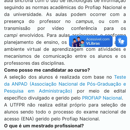
aula síncrona com o uso de tecnologias de informação
seguindo as normas acadêmicas do Profiap Nacional e
da universidade. As aulas podem ocorrer com a
presença do professor no
campus
, ou com a
transmissão por vídeo conferência para os
campi
envolvidos. Para aulas assíncronas e conforme
planejamento de ensino, os alunos têm acesso a um
ambiente virtual de aprendizagem com atividades e
mecanismos de comunicação entre os alunos e os
professores das disciplinas.
Como posso me candidatar ao curso?
A seleção dos alunos é realizada com base no
Teste
da ANPAD (Associação Nacional de Pós-Graduação e
Pesquisa em Administração)
por meio de edital
específico divulgado e gerido pelo
PROFIAP Nacional
.
A UTFPR não realiza edital próprio para seleção de
alunos sendo todo o processo do exame nacional de
acesso (ENA) gerido pelo Profiap Nacional.
O que é um mestrado profissional?