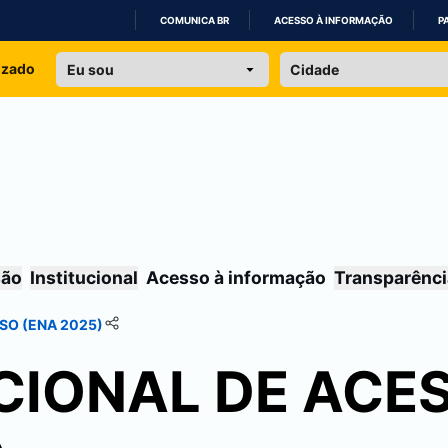
COMUNICA BR
ACESSO À INFORMAÇÃO
P
IR
izado
PARA
O
CONTEÚDO
são
Institucional
Acesso à informação
Transparênci
SO (ENA 2025)
CIONAL DE ACE