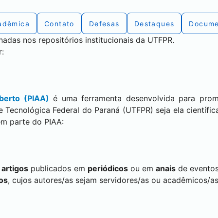
adêmica
Contato
Defesas
Destaques
Docume
das nos repositórios institucionais da UTFPR.
r:
berto (PIAA)
é uma ferramenta desenvolvida para prom
e Tecnológica Federal do Paraná (UTFPR) seja ela científi
zem parte do PIAA:
a
artigos
publicados em
periódicos
ou em
anais
de eventos
ros
, cujos autores/as sejam servidores/as ou acadêmicos/as 