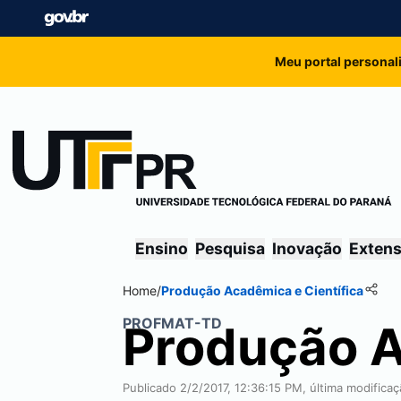
Meu portal personal
Ensino
Pesquisa
Inovação
Exten
Home
/
Produção Acadêmica e Científica
PROFMAT-TD
Produção A
Publicado 2/2/2017, 12:36:15 PM, última modifica