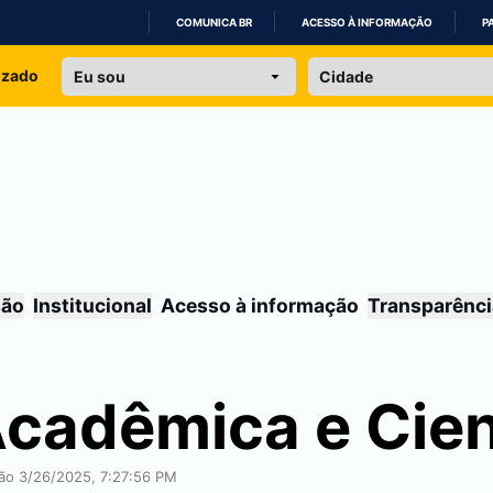
COMUNICA BR
ACESSO À INFORMAÇÃO
P
IR
izado
PARA
O
CONTEÚDO
são
Institucional
Acesso à informação
Transparênci
cadêmica e Cien
ção 3/26/2025, 7:27:56 PM