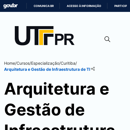
COMUNICA BR
ACESSO À INFORMAÇÃO
PARTICIPE
IR
PARA
O
CONTEÚDO
Home
/
Cursos
/
Especialização
/
Curitiba
/
Arquitetura e Gestão de Infraestrutura de TI​
Arquitetura e
Gestão de