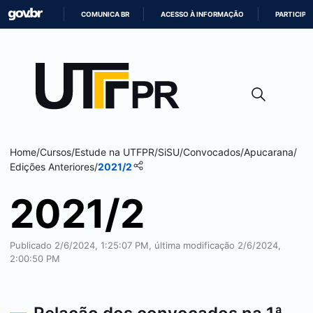
COMUNICA BR
ACESSO À INFORMAÇÃO
PARTICIPE
IR
PARA
O
CONTEÚDO
Home
/
Cursos
/
Estude na UTFPR
/
SiSU
/
Convocados
/
Apucarana
/
Edições Anteriores
/
2021/2
2021/2
Publicado 2/6/2024, 1:25:07 PM, última modificação 2/6/2024,
2:00:50 PM