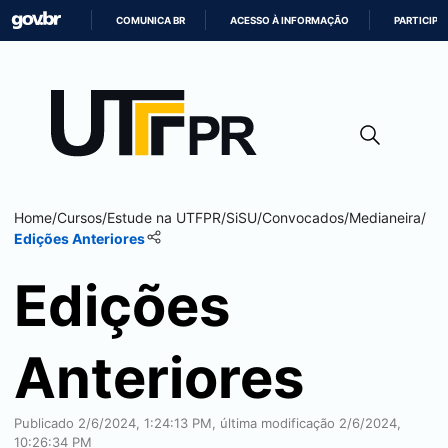
COMUNICA BR
ACESSO À INFORMAÇÃO
PARTICIPE
IR
PARA
O
CONTEÚDO
Home
/
Cursos
/
Estude na UTFPR
/
SiSU
/
Convocados
/
Medianeira
/
Edições Anteriores
Edições
Anteriores
Publicado 2/6/2024, 1:24:13 PM, última modificação 2/6/2024,
10:26:34 PM