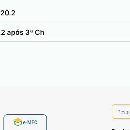
020.2
.2 após 3ª Ch