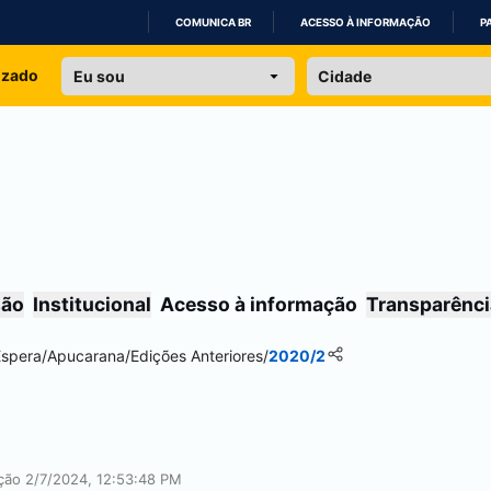
COMUNICA BR
ACESSO À INFORMAÇÃO
P
IR
izado
PARA
O
CONTEÚDO
são
Institucional
Acesso à informação
Transparênci
Espera
/
Apucarana
/
Edições Anteriores
/
2020/2
ação 2/7/2024, 12:53:48 PM