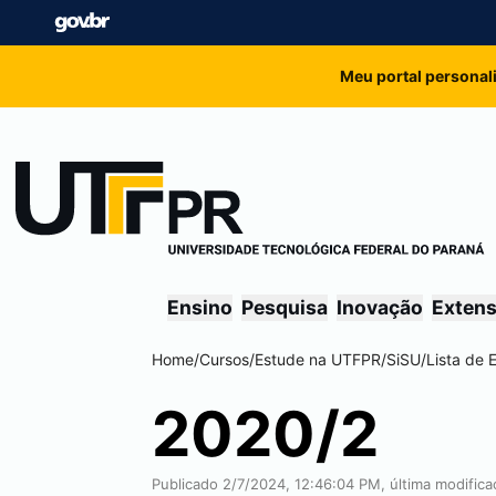
Meu portal personal
Ensino
Pesquisa
Inovação
Exten
Home
/
Cursos
/
Estude na UTFPR
/
SiSU
/
Lista de 
2020/2
Publicado 2/7/2024, 12:46:04 PM, última modific