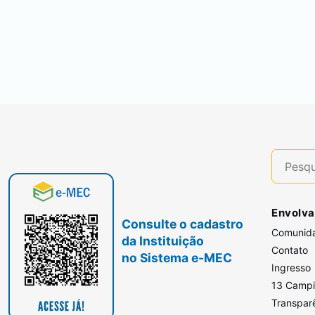
Envolva
Consulte o cadastro
Comunid
da Instituição
Contato
no Sistema e-MEC
Ingresso
13 Camp
Transpar