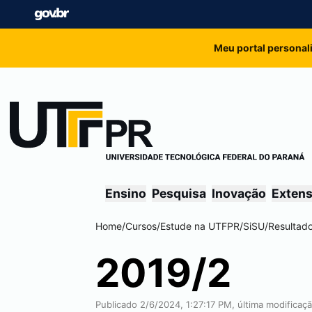
Meu portal personal
Ensino
Pesquisa
Inovação
Exten
Home
/
Cursos
/
Estude na UTFPR
/
SiSU
/
Resultad
2019/2
Publicado 2/6/2024, 1:27:17 PM, última modificaç