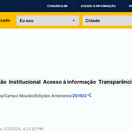
COMUNICA BR
ACESSO À INFORMAÇÃO
P
IR
izado
PARA
O
CONTEÚDO
são
Institucional
Acesso à informação
Transparênci
os
/
Campo Mourão
/
Edições Anteriores
/
2019/2
ão 2/7/2024, 4:21:30 PM