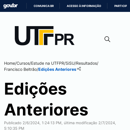
COMUNICA BR
ACESSO À INFORMAÇÃO
PARTICIPE
IR
PARA
O
CONTEÚDO
Home
/
Cursos
/
Estude na UTFPR
/
SiSU
/
Resultados
/
Francisco Beltrão
/
Edições Anteriores
Edições
Anteriores
Publicado 2/6/2024, 1:24:13 PM, última modificação 2/7/2024,
5:10:35 PM