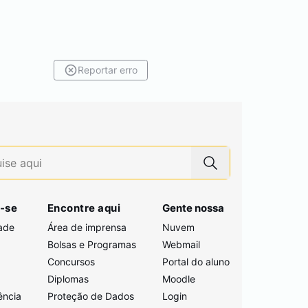
Reportar erro
-se
Encontre aqui
Gente nossa
ade
Área de imprensa
Nuvem
Bolsas e Programas
Webmail
Concursos
Portal do aluno
i
Diplomas
Moodle
ência
Proteção de Dados
Login