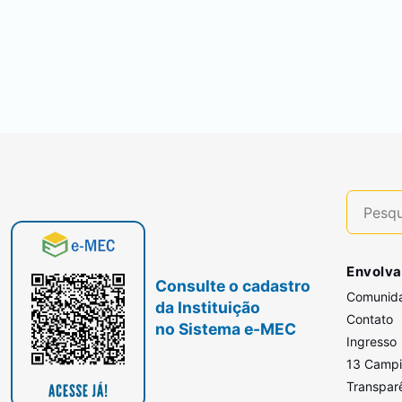
Envolva
Consulte o cadastro
Comunid
da Instituição
Contato
no Sistema e-MEC
Ingresso
13 Camp
Transpar