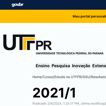
Meu portal personal
Ensino
Pesquisa
Inovação
Exten
Home
/
Cursos
/
Estude na UTFPR
/
SiSU
/
Resultad
2021/1
Publicado 2/6/2024, 1:25:17 PM, última modifica