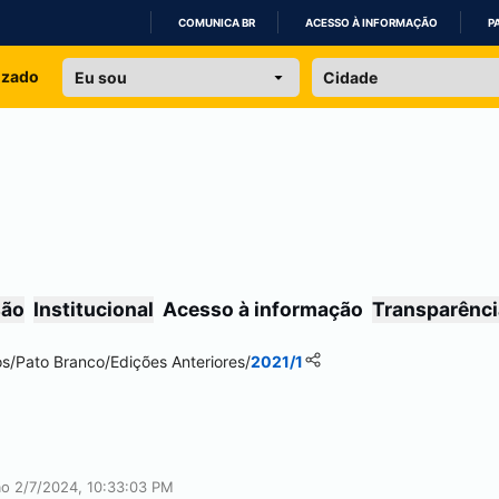
COMUNICA BR
ACESSO À INFORMAÇÃO
P
IR
izado
PARA
O
CONTEÚDO
são
Institucional
Acesso à informação
Transparênci
os
/
Pato Branco
/
Edições Anteriores
/
2021/1
ção 2/7/2024, 10:33:03 PM