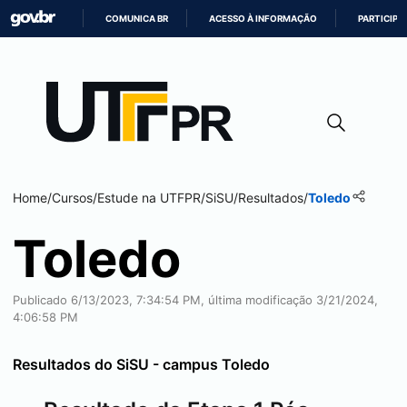
COMUNICA BR
ACESSO À INFORMAÇÃO
PARTICIPE
IR
PARA
O
CONTEÚDO
Home
/
Cursos
/
Estude na UTFPR
/
SiSU
/
Resultados
/
Toledo
Toledo
Publicado 6/13/2023, 7:34:54 PM, última modificação 3/21/2024,
4:06:58 PM
Resultados do SiSU - campus
Toledo