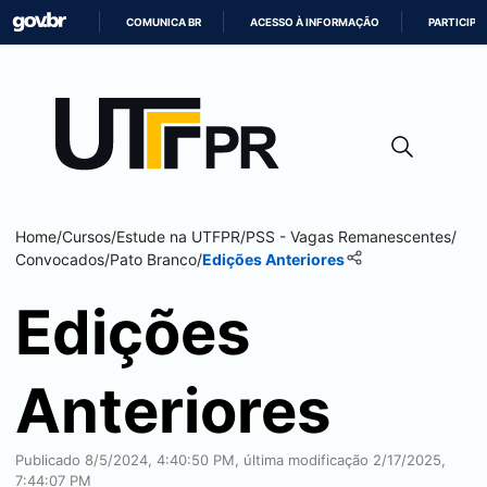
COMUNICA BR
ACESSO À INFORMAÇÃO
PARTICIPE
IR
PARA
O
CONTEÚDO
Home
/
Cursos
/
Estude na UTFPR
/
PSS - Vagas Remanescentes
/
Convocados
/
Pato Branco
/
Edições Anteriores
Edições
Anteriores
Publicado 8/5/2024, 4:40:50 PM, última modificação 2/17/2025,
7:44:07 PM