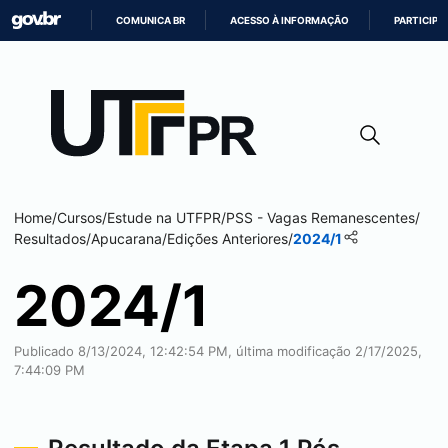
COMUNICA BR
ACESSO À INFORMAÇÃO
PARTICIPE
IR
PARA
O
CONTEÚDO
Home
/
Cursos
/
Estude na UTFPR
/
PSS - Vagas Remanescentes
/
Resultados
/
Apucarana
/
Edições Anteriores
/
2024/1
2024/1
Publicado 8/13/2024, 12:42:54 PM, última modificação 2/17/2025,
7:44:09 PM