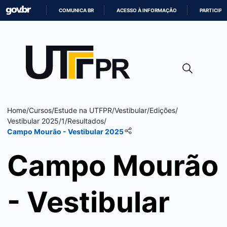
COMUNICA BR
ACESSO À INFORMAÇÃO
PARTICIPE
IR
PARA
O
CONTEÚDO
Home
/
Cursos
/
Estude na UTFPR
/
Vestibular
/
Edições
/
Vestibular 2025/1
/
Resultados
/
Campo Mourão
- Vestibular 2025
Campo Mourão
- Vestibular