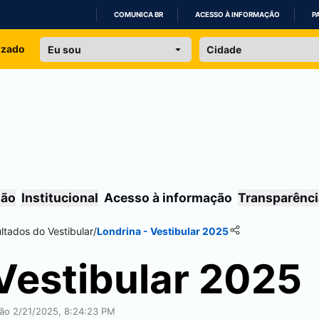
COMUNICA BR
ACESSO À INFORMAÇÃO
P
IR
izado
PARA
O
CONTEÚDO
são
Institucional
Acesso à informação
Transparênci
ltados do Vestibular
/
Londrina
- Vestibular 2025
 Vestibular 2025
ação 2/21/2025, 8:24:23 PM