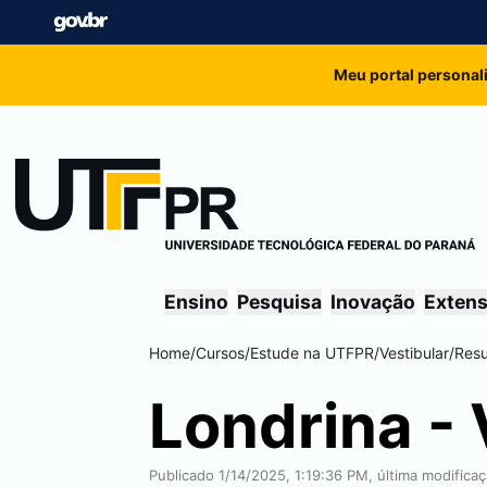
Meu portal personal
Ensino
Pesquisa
Inovação
Exten
Home
/
Cursos
/
Estude na UTFPR
/
Vestibular
/
Resu
Londrina
-
Publicado 1/14/2025, 1:19:36 PM, última modific