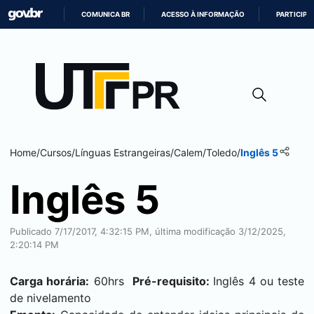
COMUNICA BR
ACESSO À INFORMAÇÃO
PARTICIPE
IR
PARA
O
CONTEÚDO
Home
/
Cursos
/
Línguas Estrangeiras
/
Calem
/
Toledo
/
Inglês 5
Inglês 5
Publicado 7/17/2017, 4:32:15 PM, última modificação 3/12/2025,
2:20:14 PM
Carga horária:
60hrs
Pré-requisito:
Inglês 4 ou teste
de nivelamento