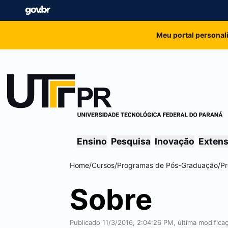
Meu portal personal
Ensino
Pesquisa
Inovação
Exten
Home
/
Cursos
/
Programas de Pós-Graduação
/
Pr
Sobre
Publicado 11/3/2016, 2:04:26 PM, última modific