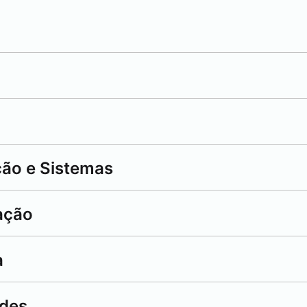
ão e Sistemas
ação
a
edes