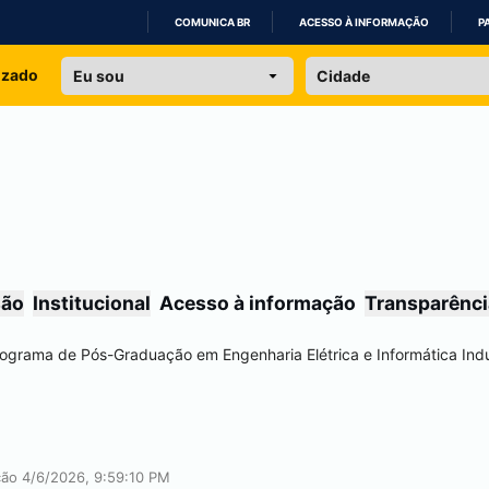
COMUNICA BR
ACESSO À INFORMAÇÃO
P
IR
izado
PARA
O
CONTEÚDO
são
Institucional
Acesso à informação
Transparênci
ograma de Pós-Graduação em Engenharia Elétrica e Informática Indu
ação 4/6/2026, 9:59:10 PM