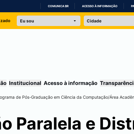
COMUNICA BR
ACESSO À INFORMAÇÃO
P
IR
izado
PARA
O
CONTEÚDO
são
Institucional
Acesso à informação
Transparênci
rograma de Pós-Graduação em Ciência da Computação
/
Área Acadê
 Paralela e Dist