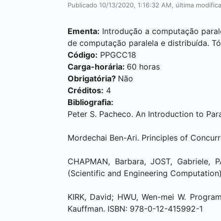
Publicado 10/13/2020, 1:16:32 AM, última modifi
Ementa:
Introdução a computação paralel
de computação paralela e distribuída. T
Código:
PPGCC18
Carga-horária:
60 horas
Obrigatória?
Não
Créditos:
4
Bibliografia:
Peter S. Pacheco. An Introduction to Pa
Mordechai Ben-Ari. Principles of Concur
CHAPMAN, Barbara, JOST, Gabriele, P
(Scientific and Engineering Computatio
KIRK, David; HWU, Wen-mei W. Program
Kauffman. ISBN: 978-0-12-415992-1