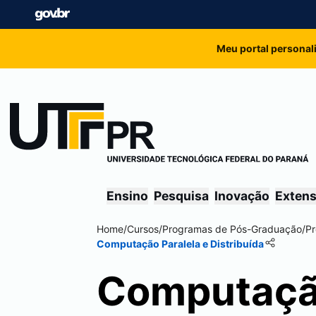
Meu portal personal
Ensino
Pesquisa
Inovação
Exten
Home
/
Cursos
/
Programas de Pós-Graduação
/
P
Computação Paralela e Distribuída
Computação