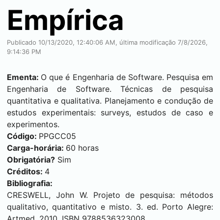
Empírica
Publicado 10/13/2020, 12:40:06 AM, última modificação 7/8/2026,
9:14:36 PM
Ementa:
O que é Engenharia de Software. Pesquisa em
Engenharia de Software. Técnicas de pesquisa
quantitativa e qualitativa. Planejamento e condução de
estudos experimentais: surveys, estudos de caso e
experimentos.
Código:
PPGCC05
Carga-horária:
60 horas
Obrigatória?
Sim
Créditos:
4
Bibliografia:
CRESWELL, John W. Projeto de pesquisa: métodos
qualitativo, quantitativo e misto. 3. ed. Porto Alegre:
Artmed, 2010. ISBN 9788536323008.