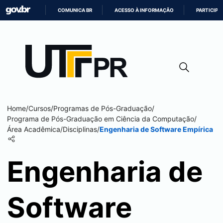
COMUNICA BR
ACESSO À INFORMAÇÃO
PARTICIPE
IR
PARA
O
CONTEÚDO
Home
/
Cursos
/
Programas de Pós-Graduação
/
Programa de Pós-Graduação em Ciência da Computação
/
Área Acadêmica
/
Disciplinas
/
Engenharia de Software Empírica
Engenharia de
Software