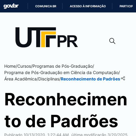
COMUNICA BR
ACESSO À INFORMAÇÃO
PARTICIPE
IR
PARA
O
CONTEÚDO
Home
/
Cursos
/
Programas de Pós-Graduação
/
Programa de Pós-Graduação em Ciência da Computação
/
Área Acadêmica
/
Disciplinas
/
Reconhecimento de Padrões
Reconhecimen
to de Padrões
Publicado 10/13/2020, 1:22:44 AM, última modificação 3/20/2025,