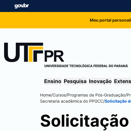
Meu portal personal
Ensino
Pesquisa
Inovação
Exten
Home
/
Cursos
/
Programas de Pós-Graduação
/
P
Secretaria acadêmica do PPGCC
/
Solicitação 
Solicitaçã