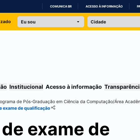
COMUNICA BR
ACESSO À INFORMAÇÃO
P
IR
izado
PARA
O
CONTEÚDO
são
Institucional
Acesso à informação
Transparênci
rograma de Pós-Graduação em Ciência da Computação
/
Área Acadê
de exame de qualificação
o de exame de