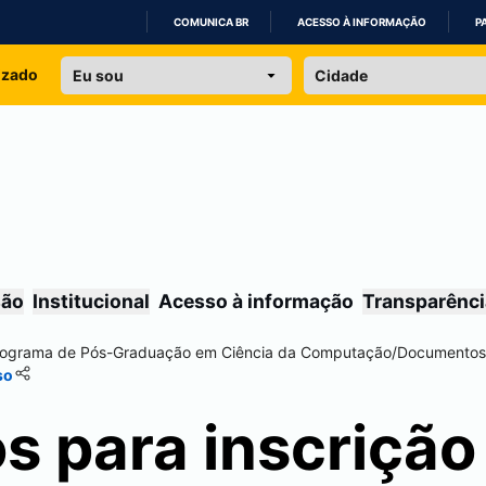
COMUNICA BR
ACESSO À INFORMAÇÃO
P
IR
izado
PARA
O
CONTEÚDO
são
Institucional
Acesso à informação
Transparênci
rograma de Pós-Graduação em Ciência da Computação
/
Documentos
so
 para inscrição